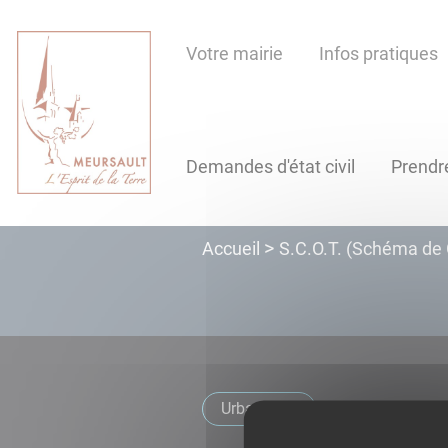
Lien
Lien
Lien
Lien
Panneau de gestion des cookies
d'accès
d'accès
d'accès
d'accès
Votre mairie
Infos pratiques
rapide
rapide
rapide
rapide
au
au
à
au
menu
contenu
la
pied
principal
recherche
de
Demandes d'état civil
Prendr
page
S.C.O.T. (Schéma de 
Accueil
Urbanisme