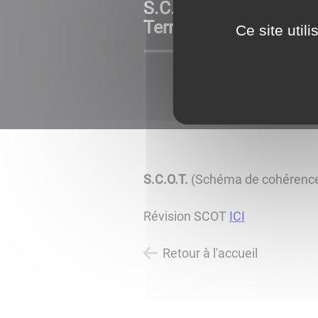
S.C.O.T. (Schéma de 
Territoriale)
Ce site util
S.C.O.T.
(Schéma de cohérence t
Révision SCOT
ICI
Retour à l'accueil