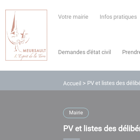
Lien
Lien
Lien
Lien
Panneau de gestion des cookies
d'accès
d'accès
d'accès
d'accès
Votre mairie
Infos pratiques
rapide
rapide
rapide
rapide
au
au
à
au
menu
contenu
la
pied
principal
recherche
de
Demandes d'état civil
Prendr
page
PV et listes des délib
Accueil
Mairie
PV et listes des délibé