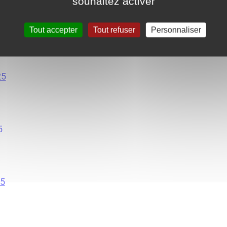
souhaitez activer
 2025
Tout accepter
Tout refuser
Personnaliser
25
5
25