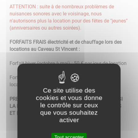
ATTENTION : suite à de nombreux problèmes de
nuisances sonores avec le voisinage, nous
n'autorisons plus la location pour des fêtes de "jeunes"
(anniversaires ou autres soirées).
FORFAITS FRAIS électricité et de chauffage lors des
locations au Caveau St Vincent :
Forfait hiver (octobre à mai) : 50 € par jour de location
Forfait été (juin à septembre) : 40 € par jour de
location
Ce site utilise des
cookies et vous donne
PRENDRE CONTACT AVEC LA MAIRIE POUR VOIR SI
le contrôle sur ceux
LA LOCATION EST POSSIBLE SUIVANT VOS DATES
que vous souhaitez
ET ÉVÈNEMENT PRÉVU.
activer
Tout accepter