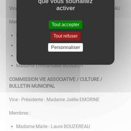
que vous souhaitez
activer
Vice - Présidente : Madame Marie - Laure BOUZEREAU
Membres :
Tout accepter
Monsieur Henri GAUNOUX
Tout refuser
Madame Aleth GRILLOT
Personnaliser
Madame Stéphanie GUILLEMAUD
Madame Emmanuelle ROUGEOT
COMMISSION VIE ASSOCIATIVE / CULTURE /
BULLETIN MUNICIPAL
Vice - Présidente : Madame Joëlle EMORINE
Membres :
Madame Marie - Laure BOUZEREAU