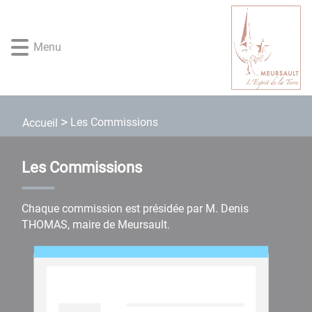
Lien
Lien
Lien
Lien
Panneau de gestion des cookies
d'accès
d'accès
d'accès
d'accès
rapide
rapide
rapide
rapide
Menu
au
au
à
au
menu
contenu
la
pied
principal
recherche
de
page
Les Commissions
Accueil
Les Commissions
Chaque commission est présidée par M. Denis
THOMAS, maire de Meursault.