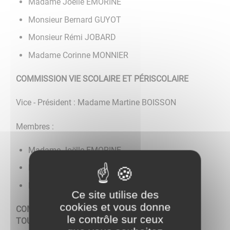
Madame Joëlle EMORINE
Monsieur Bernard GUYOT
Monsieur Rémi JOBARD
Madame Corinne MONNIER
COMMISSION VIE SCOLAIRE ET PÉRISCOLAIRE
Vice - Président : Madame Martine BOISSON
Membres :
Madame Joëlle EMORINE
Monsieur Jean-Marie BOUZEREAU
Madame Emmanuelle ROUGEOT
Ce site utilise des
cookies et vous donne
COMMISSION VALORISATION DU VILLAGE ET
le contrôle sur ceux
TOURISME