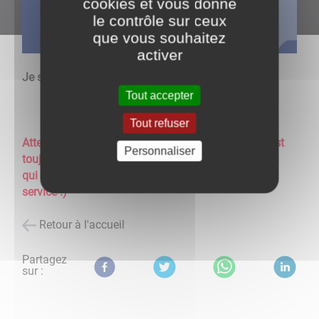
cookies et vous donne
le contrôle sur ceux
que vous souhaitez
activer
Je souhaite obtenir :
Tout accepter
Tout refuser
Attention : le fait de demander un acte d'état civil est
Personnaliser
toujours
gratuit.
(Ne pas répondre aux sites internet
qui pourraient vous demander de l'argent contre ce
service !)
Retour à l'accueil
Partagez
sur :